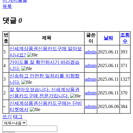
이 게시물을
목록
댓글
0
번
글쓴
조회
제목
날짜
호
이
수
신세계상품권신용카드구매 알아보
5
admin
2025.06.11
393
시나요?
가이드를 잘 확인하시기 바라겠습
4
admin
2025.06.11
371
니다.
신속하고 안전한 일처리를 지향합
3
admin
2025.06.11
1327
니다.
잘 찾아오셨습니다. 신세계상품권
2
admin
2025.06.11
370
신용카드구매 전문가입니다.
신세계상품권신용카드구매는 단비
»
admin
2025.06.06
384
티켓에서
쓰기
태그